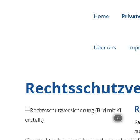
Home
Privat
Über uns
Imp
Rechtsschutzv
R
KI
Re
au